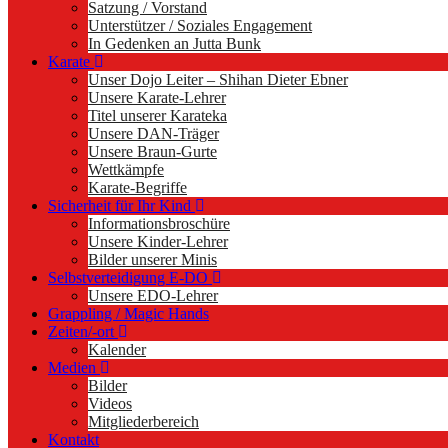
Satzung / Vorstand
Unterstützer / Soziales Engagement
In Gedenken an Jutta Bunk
Karate
Unser Dojo Leiter – Shihan Dieter Ebner
Unsere Karate-Lehrer
Titel unserer Karateka
Unsere DAN-Träger
Unsere Braun-Gurte
Wettkämpfe
Karate-Begriffe
Sicherheit für Ihr Kind
Informationsbroschüre
Unsere Kinder-Lehrer
Bilder unserer Minis
Selbstverteidigung E-DO
Unsere EDO-Lehrer
Grappling / Magic Hands
Zeiten/-ort
Kalender
Medien
Bilder
Videos
Mitgliederbereich
Kontakt