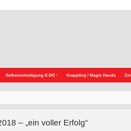
Selbstverteidigung E-DO
Grappling / Magic Hands
Zei
18 – „ein voller Erfolg“